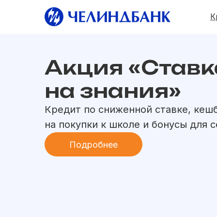
К
Кредит
Акция «Ставк
Много
кэшбэк
наличными
на знания»
на любые цел
Кредит по сниженной ставке, кеш
на покупки к школе и бонусы для 
Быстрое решение. Сниженные ста
Подробнее
Получить деньги