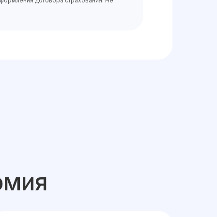
оформления договора страхования. Не
омия