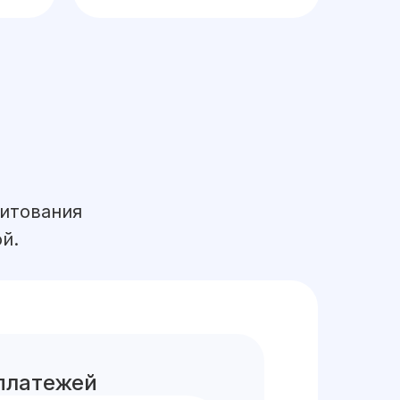
дитования
й.
платежей