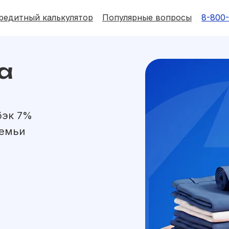
редитный калькулятор
Популярные вопросы
8-800
а
Все карты
а
и
бэк 7%
семьи
вки