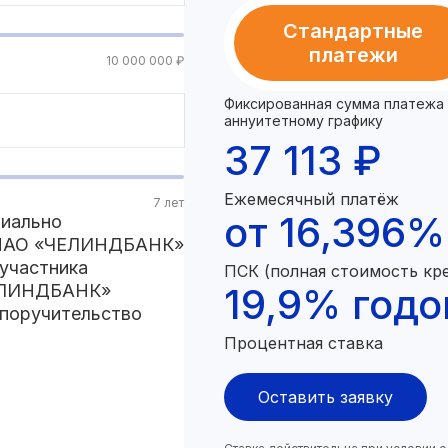
Стандартные
платежи
10 000 000 ₽
Фиксированная сумма платежа 
аннуитетному графику
37 113 ₽
Ежемесячный платёж
7 лет
от 16,396%
циально
у ПАО «ЧЕЛИНДБАНК»
 участника
ПСК (полная стоимость кр
ЧЕЛИНДБАНК»
19,9% год
 поручительство
Процентная ставка
Оставить заявку